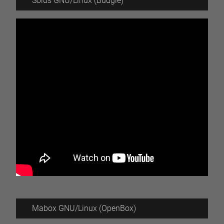
Solus GNU/Linux (Budgie)
Mabox GNU/Linux (OpenBox)